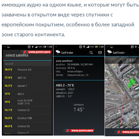
имеющих аудио на одном языке, и которые могут быть
захвачены в открытом виде через спутники с
европейским покрытием, особенно в более западной
зоне старого континента.