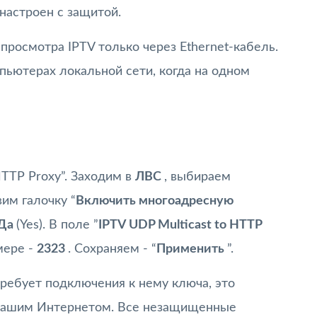
астроен с защитой.
росмотра IPTV только через Ethernet-кабель.
пьютерах локальной сети, когда на одном
HTTP Proxy”. Заходим в
ЛВС
, выбираем
им галочку “
Включить многоадресную
Да
(Yes). В поле ”
IPTV UDP Multicast to HTTP
мере -
2323
. Сохраняем - “
Применить
”.
ребует подключения к нему ключа, это
с вашим Интернетом. Все незащищенные