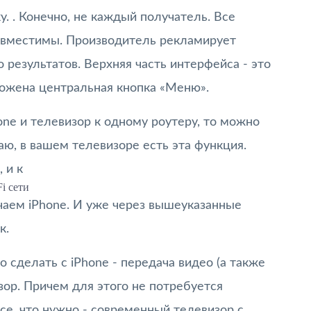
. . Конечно, не каждый получатель. Все
овместимы. Производитель рекламирует
о результатов. Верхняя часть интерфейса - это
ложена центральная кнопка «Меню».
one и телевизор к одному роутеру, то можно
наю, в вашем телевизоре есть эта функция.
 и к
Fi сети
чаем iPhone. И уже через вышеуказанные
к.
 сделать с iPhone - передача видео (а также
зор. Причем для этого не потребуется
Все, что нужно - современный телевизор с