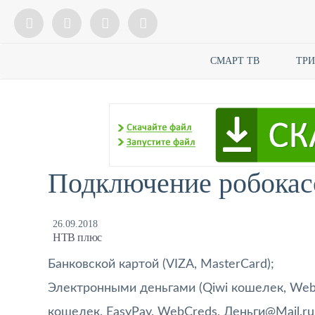
СМАРТ ТВ
ТР
Подключение робока
26.09.2018
НТВ плюс
Банковской картой (VIZA, MasterCard);
Электронными деньгами (Qiwi кошелек, Web
кошелек, EasyPay, WebCreds, Деньги@Mail.ru,