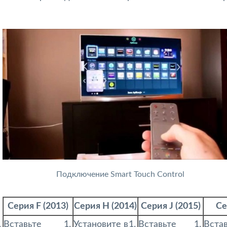
Подключение Smart Touch Control
Серия F (2013)
Серия H (2014)
Серия J (2015)
Се
Вставьте
Установите в
Вставьте
Встав