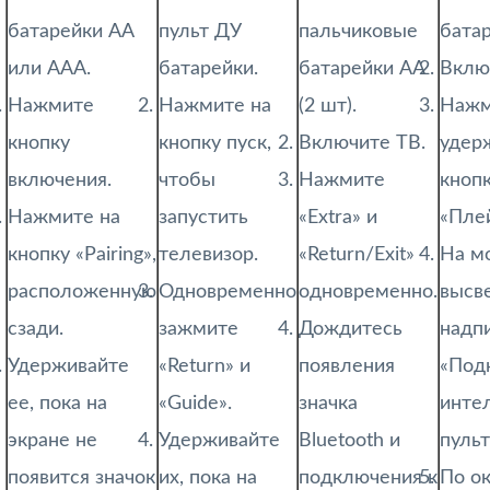
батарейки АА
пульт ДУ
пальчиковые
батар
или ААА.
батарейки.
батарейки AA
Вклю
Нажмите
Нажмите на
(2 шт).
Нажм
кнопку
кнопку пуск,
Включите ТВ.
удер
включения.
чтобы
Нажмите
кнопк
Нажмите на
запустить
«Extra» и
«Пле
кнопку «Pairing»,
телевизор.
«Return/Exit»
На м
расположенную
Одновременно
одновременно.
высв
сзади.
зажмите
Дождитесь
надп
Удерживайте
«Return» и
появления
«Под
ее, пока на
«Guide».
значка
инте
экране не
Удерживайте
Bluetooth и
пульт
появится значок
их, пока на
подключения к
По о