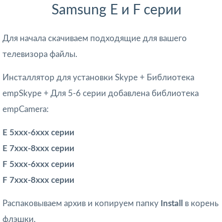
Samsung Е и F серии
Для начала скачиваем подходящие для вашего
телевизора файлы.
Инсталлятор для установки Skype + Библиотека
empSkype + Для 5-6 серии добавлена библиотека
empCamera:
E 5xxx-6xxx серии
E 7xxx-8xxx серии
F 5xxx-6xxx серии
F 7xxx-8xxx серии
Распаковываем архив и копируем папку
Install
в корень
флэшки.