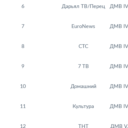
6
Дарьял ТВ/Перец
ДМВ IV
7
EuroNews
ДМВ IV
8
СТС
ДМВ IV
9
7 ТВ
ДМВ IV
10
Домашний
ДМВ IV
11
Культура
ДМВ IV
12
ТНТ
ДМВ V,