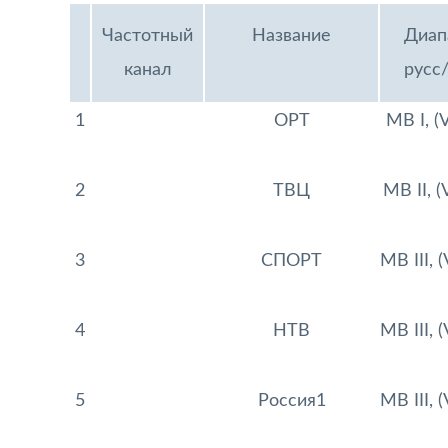
Частотный
Название
Диап
канал
русс/
1
ОРТ
МВ I, (
2
ТВЦ
МВ II, (
3
СПОРТ
МВ III, 
4
НТВ
МВ III, 
5
Россия1
МВ III, 