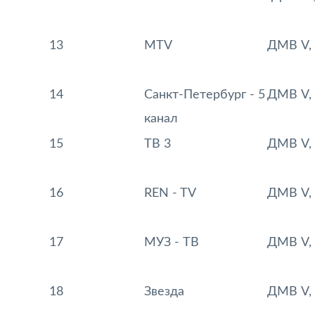
13
MTV
ДМВ V, 
14
Санкт-Петербург - 5
ДМВ V, 
канал
15
ТВ 3
ДМВ V, 
16
REN - TV
ДМВ V, 
17
МУЗ - ТВ
ДМВ V, 
18
Звезда
ДМВ V, 