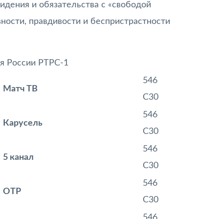
идения и обязательства с «свободой
ности, правдивости и беспристрастности
я России РТРС-1
546
Матч ТВ
С30
546
Карусель
С30
546
5 канал
С30
546
ОТР
С30
546