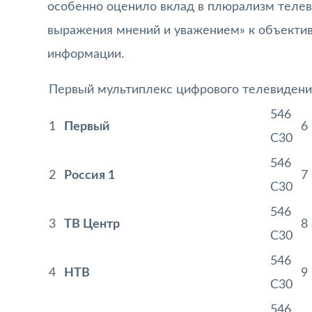
особенно оценило вклад в плюрализм телев
выражения мнений и уважением» к объектив
информации.
Первый мультиплекс цифрового телевидени
546
1
Первый
6
С30
546
2
Россия 1
7
С30
546
3
ТВ Центр
8
С30
546
4
НТВ
9
С30
546